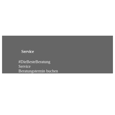
Service
#DieBesteBeratung
Service
Beratungstermin buchen
Datenschutz
Impressum
Links
Sortiment
Marken
Angebote