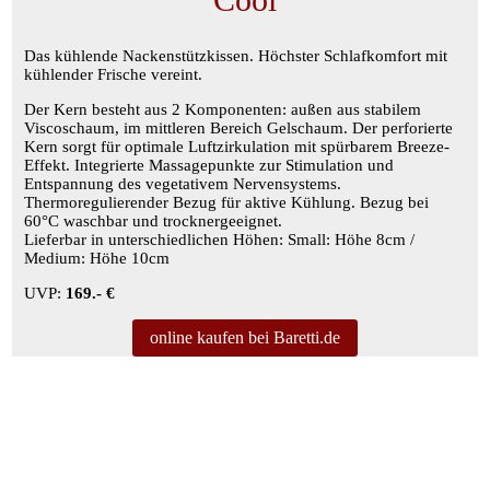
Das kühlende Nackenstützkissen. Höchster Schlafkomfort mit
kühlender Frische vereint.
Der Kern besteht aus 2 Komponenten: außen aus stabilem
Viscoschaum, im mittleren Bereich Gelschaum. Der perforierte
Kern sorgt für optimale Luftzirkulation mit spürbarem Breeze-
Effekt. Integrierte Massagepunkte zur Stimulation und
Entspannung des vegetativem Nervensystems.
Thermoregulierender Bezug für aktive Kühlung. Bezug bei
60°C waschbar und trocknergeeignet.
Lieferbar in unterschiedlichen Höhen: Small: Höhe 8cm /
Medium: Höhe 10cm
UVP:
169.- €
online kaufen bei Baretti.de