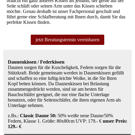
braucht ein ganz anderes Kissen als jemand, der gerne auf der
Seite schläft oder seinen Arm unter das Kissen schieben
möchte. Genau deshalb ist unser Fachpersonal geschult und
führt gerne eine Schlafberatung mit Ihnen durch, damit Sie das
perfekte Kissen finden.
jetzt Beratungstermin vereinbaren
Daunenkissen
/ Federkissen
Daunen sorgen für die Kuscheligkeit, Federn sorgen für die
Stützkraft. Beide gemeinsam werden in Daunenkissen gefüllt
und schaffen so eine luftig-leichte Wolke, in die Sie Ihren
Kopf betten können. Da Daunenkissen bei Belastung
zusammengedrückt werden, sind sie am besten für
Bauchschläfer geeignet, die nur eine flache Unterlage
benutzen, oder für Seitenschläfer, die ihren eigenen Arm als
Unterlage nehmen.
z.Bs.:
Classic Daune 50:
50% weiße neue Daune/50%
Federn, Klasse 1. Größe: 80x80cm UVP: 179.- €
unser Preis:
129.- €