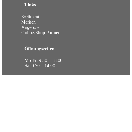
Links
Sortiment
Marken
Angebote
Online-Shop Partner
Öffnungszeiten
Mo-Fr:
9:30 – 18:00
Sa:
9:30 – 14:00
Social
Betten Bruns auf Facebook
Anschrift
Carl Bruns GmbH & Co. KG
Lange Str. 76
32756 Detmold